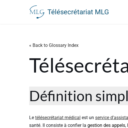
Télésecrétariat MLG
Aller
au
contenu
« Back to Glossary Index
Télésecréta
Définition simp
Le
télésecrétariat médical
est un
service d’assist
santé. Il consiste à confier la
gestion des appels
,