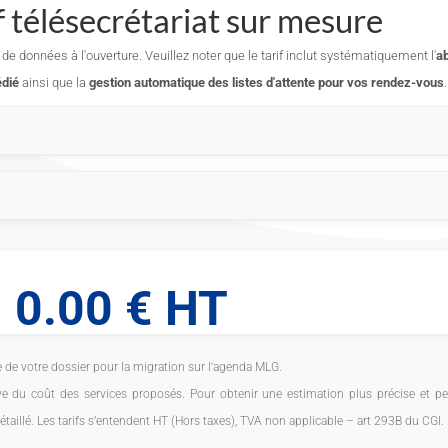
f télésecrétariat sur mesure
de données à l'ouverture. Veuillez noter que le tarif inclut systématiquement l'
a
dié
ainsi que la
gestion automatique des listes d'attente pour vos rendez-vous
.
sfert d'appels (par mois)
0 a
 24h/24 et 7j/7
obile & fixe (par mois)
0 a
0.00 € HT
Sans
lDAV / agenda
 de votre dossier pour la migration sur l'agenda MLG.
ndez-vous (par mois)
0
tive du coût des services proposés. Pour obtenir une estimation plus précise e
Sans
taillé. Les tarifs s’entendent HT (Hors taxes), TVA non applicable – art 293B du CGI.