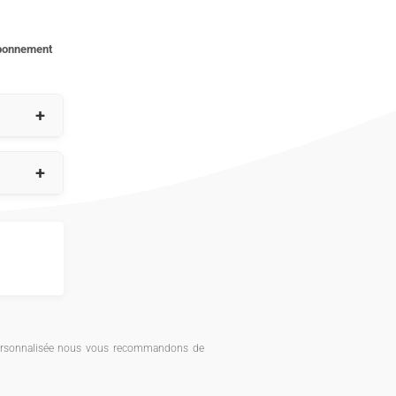
bonnement
+
ppels
+
ppels
 SMS
t personnalisée nous vous recommandons de