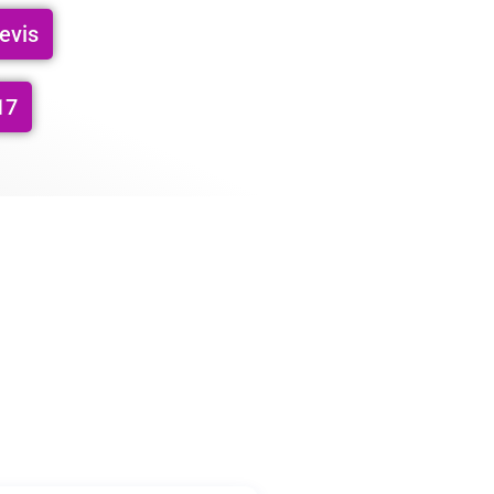
evis
17