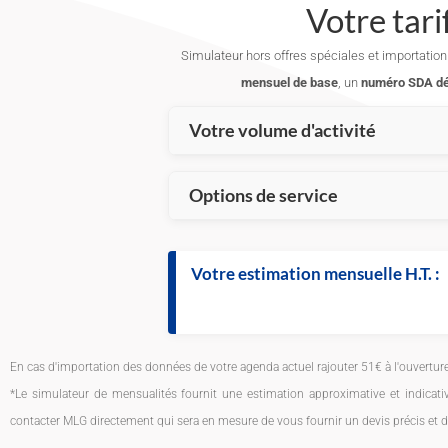
Votre tari
Simulateur hors offres spéciales et importation 
mensuel de base
, un
numéro SDA dé
Votre volume d'activité
Nombre d'appels entrants / tran
Options de service
Agenda de réservation en ligne
Votre estimation mensuelle H.T. :
Nombre d'appels sortants vers m
Avec
Synchronisation Google et Ca
En cas d'importation des données de votre agenda actuel rajouter 51€ à l'ouverture
Nombre de SMS de rappel de re
*Le simulateur de mensualités fournit une estimation approximative et indica
Avec
contacter MLG directement qui sera en mesure de vous fournir un devis précis et dé