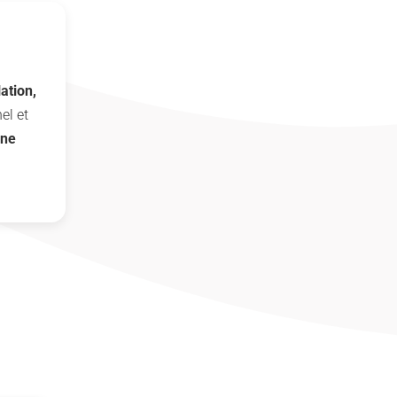
lation,
el et
une