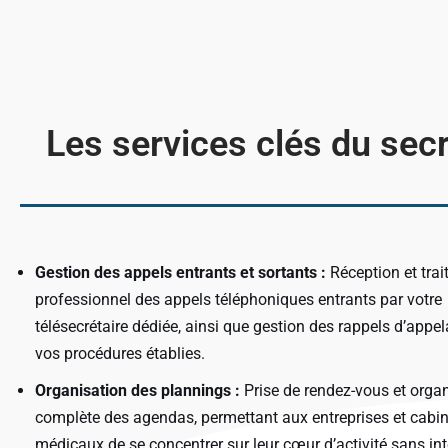
Agendas supplémentaires si co
Module téléconsultation
Avec
Les services clés du secr
Application smartphone
Avec
Gestion des appels entrants et sortants :
Réception et tra
professionnel des appels téléphoniques entrants par votre
télésecrétaire dédiée, ainsi que gestion des rappels d’appe
vos procédures établies.
Organisation des plannings :
Prise de rendez-vous et orga
complète des agendas, permettant aux entreprises et cabi
médicaux de se concentrer sur leur cœur d’activité sans int