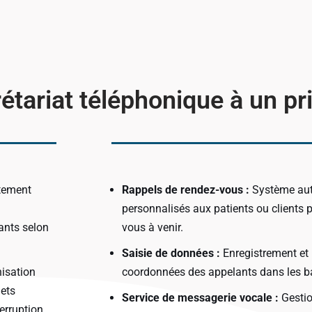
llaborateur(s)
0 agen
Sans
étariat téléphonique à un pr
Sans
itement
Rappels de rendez-vous :
Système aut
personnalisés aux patients ou clients p
lants selon
vous à venir.
Saisie de données :
Enregistrement et 
nisation
coordonnées des appelants dans les ba
nets
Service de messagerie vocale :
Gestio
erruption.