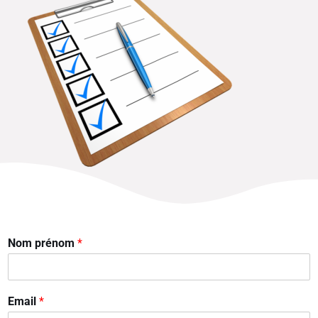
Nom prénom
*
Email
*