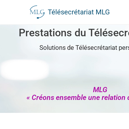
Télésecrétariat MLG
Aller
au
Prestations du Télésecr
contenu
Solutions de Télésecrétariat
per
MLG
« Créons ensemble une relation d