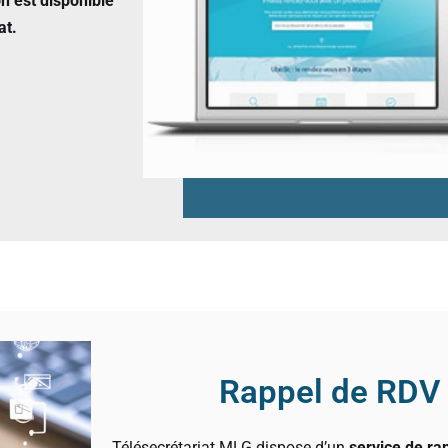
on est disponible
at.
Rappel de RDV
Télésecrétariat MLG dispose d’un
service de r