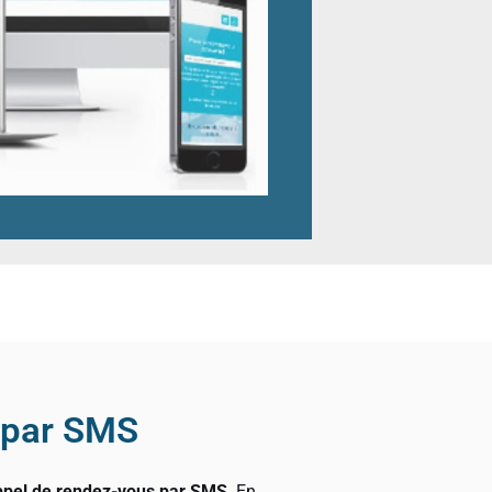
 par SMS
appel de rendez-vous par SMS
. En