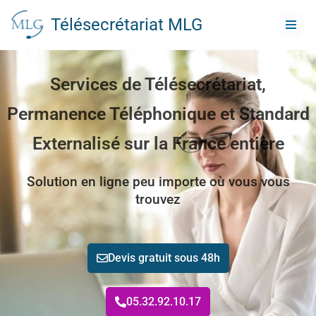
Télésecrétariat MLG
Aller
au
contenu
Services de Télésecrétariat,
Permanence Téléphonique et Standard
Externalisé sur la France entière
Solution en ligne peu importe où vous vous
trouvez
Devis gratuit sous 48h
05.32.92.10.17