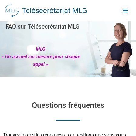
Télésecrétariat MLG
Aller
au
FAQ sur Télésecrétariat MLG
contenu
MLG
« Un accueil sur mesure pour chaque
appel »
Questions fréquentes
Trouvez toutes les réponses aux questions que vous vous