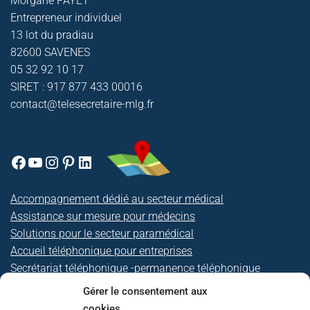
Morgane PAYET
Entrepreneur individuel
13 lot du pradiau
82600 SAVENES
05 32 92 10 17
SIRET : 917 877 433 00016
contact@telesecretaire-mlg.fr
Accompagnement dédié au secteur médical
Assistance sur mesure pour médecins
Solutions pour le secteur paramédical
Accueil téléphonique pour entreprises
Secrétariat téléphonique
-
permanence téléphonique
Le secrétariat à distance prend en charge la gestion
Gérer le consentement aux
administrative , la réception des appels téléphoniques, le
cookies