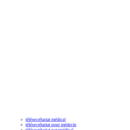
télésecrétariat médical
télésecrétariat pour médecin
télésecrétariat paramédical