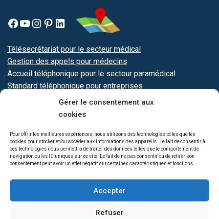
Télésecrétariat pour le secteur médical
Gestion des appels pour médecins
Accueil téléphonique pour le secteur paramédical
Standard téléphonique pour entreprises
Secrétariat téléphonique
-
permanence téléphonique
Gérer le consentement aux
Le secrétariat à distance assure la gestion administrative,
cookies
la réception et le filtrage des appels téléphoniques ainsi
Pour offrir les meilleures expériences, nous utilisons des technologies telles que les
que la gestion des agendas pour les professionnels,
cookies pour stocker et/ou accéder aux informations des appareils. Le fait de consentir à
ces technologies nous permettra de traiter des données telles que le comportement de
indépendants et entreprises de tous secteurs. Basé en
navigation ou les ID uniques sur ce site. Le fait de ne pas consentir ou de retirer son
Occitanie, Télésecrétariat MLG accompagne ses clients
consentement peut avoir un effet négatif sur certaines caractéristiques et fonctions.
partout en France
.
Accepter
Copyright © 2026 - Toute reproduction est strictement
interdite /
Politique de cookies (UE)
/
Mentions légales
/
Refuser
Politique de confidentialité
/
Politique de retour et de