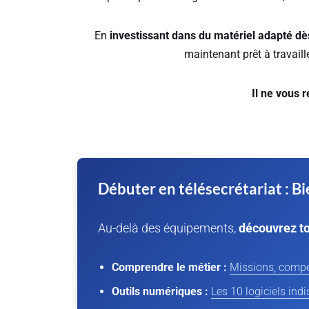
En
investissant dans du matériel adapté dès
maintenant prêt à travaille
Il ne vous r
Débuter en télésecrétariat : Bi
Au-delà des équipements,
découvrez to
Comprendre le métier :
Missions, compé
Outils numériques :
Les 10 logiciels ind