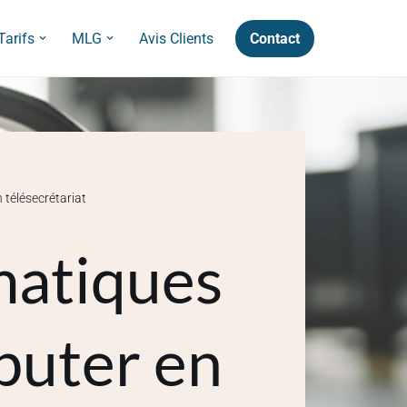
Contact
Tarifs
MLG
Avis Clients
télésecrétariat
matiques
buter en