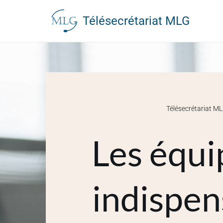
Télésecrétariat MLG
Aller
au
contenu
Télésecrétariat M
Les équi
indispen