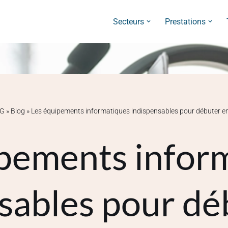
Secteurs
Prestations
LG
»
Blog
»
Les équipements informatiques indispensables pour débuter en 
pements infor
sables pour dé