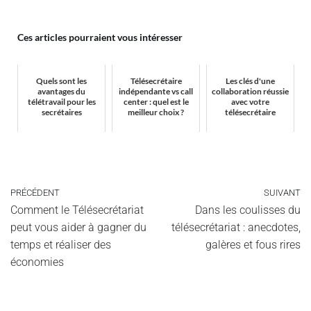
Ces articles pourraient vous intéresser
Quels sont les
Télésecrétaire
Les clés d'une
avantages du
indépendante vs call
collaboration réussie
télétravail pour les
center : quel est le
avec votre
secrétaires
meilleur choix ?
télésecrétaire
PRÉCÉDENT
SUIVANT
Comment le Télésecrétariat
Dans les coulisses du
peut vous aider à gagner du
télésecrétariat : anecdotes,
temps et réaliser des
galères et fous rires
économies