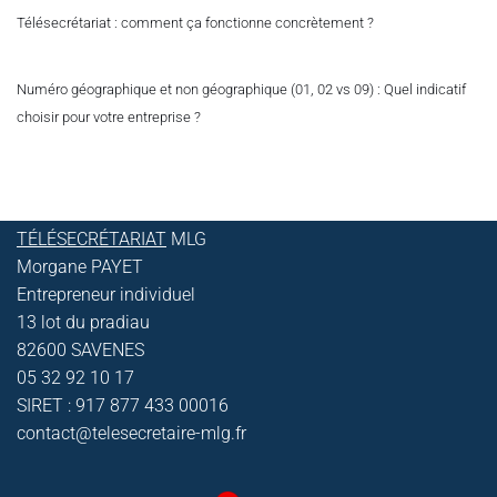
Télésecrétariat : comment ça fonctionne concrètement ?
Numéro géographique et non géographique (01, 02 vs 09) : Quel indicatif
choisir pour votre entreprise ?
TÉLÉSECRÉTARIAT
MLG
Morgane PAYET
Entrepreneur individuel
13 lot du pradiau
82600 SAVENES
05 32 92 10 17
SIRET : 917 877 433 00016
contact@telesecretaire-mlg.fr